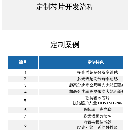
定制芯片开发流程
定制案例
编号
定制特色
多光谱超高分辨率遥感
1
多光谱超高分辨率遥感
2
超高分辨率全局曝光大靶面遥感
3
超高分辨率高灵敏度大靶面遥感
4
强抗辐照芯片
5
抗辐照总剂量TID>1M Gray
高帧率、高光谱
6
多光谱超分结构
7
内置韦根传感器
8
弱光性能、近红外性能