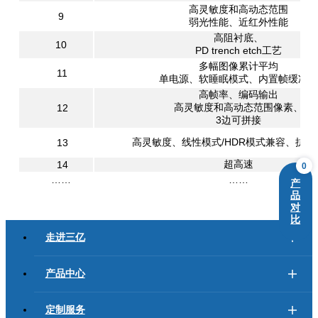
高灵敏度和高动态范围
9
弱光性能、近红外性能
高阻衬底、
10
PD trench etch工艺
多幅图像累计平均
11
单电源、软睡眠模式、内置帧缓冲区
高帧率、编码输出
高灵敏度和高动态范围像素、
12
3边可拼接
高灵敏度、线性模式/HDR模式兼容、抗辐
13
超高速
14
0
……
……
产
品
对
比
走进三亿
产品中心
定制服务