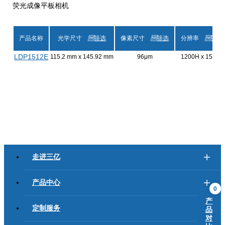
荧光成像平板相机
产品名称
光学尺寸
筛选
像素尺寸
筛选
分辨率
筛选
LDP1512E
115.2 mm x 145.92 mm
96μm
1200H x 1536V
走进三亿
产品中心
0
产
定制服务
品
对